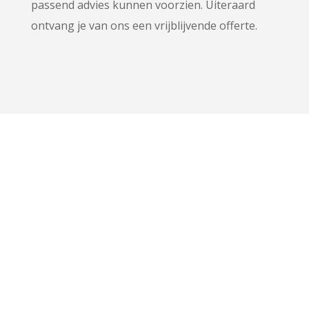
passend advies kunnen voorzien. Uiteraard
ontvang je van ons een vrijblijvende offerte.
Veghelsedijk 27,
5482 VK Schijndel