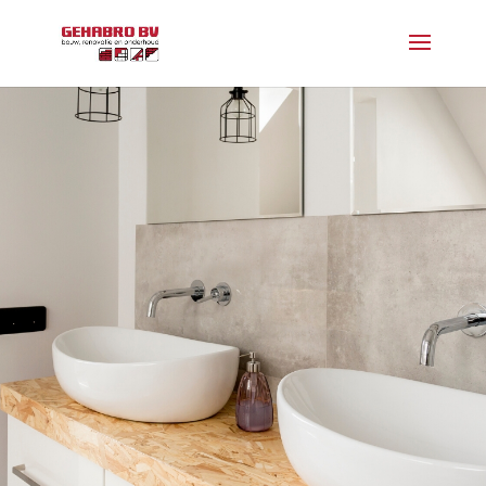
Badkamer
renovatie
Schijndel